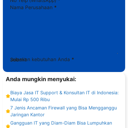
No Telp (WhatsApp)
*
Nama Perusahaan
*
Jelaskan kebutuhan Anda
*
Submit
Anda mungkin menyukai:
Biaya Jasa IT Support & Konsultan IT di Indonesia:
Mulai Rp 500 Ribu
7 Jenis Ancaman Firewall yang Bisa Mengganggu
Jaringan Kantor
Gangguan IT yang Diam-Diam Bisa Lumpuhkan