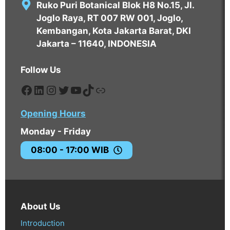
Ruko Puri Botanical Blok H8 No.15, Jl.
Joglo Raya, RT 007 RW 001, Joglo,
Kembangan, Kota Jakarta Barat, DKI
Jakarta – 11640, INDONESIA
Follow Us
https://www.facebook.com/edavos
https://www.linkedin.com/compa
https://www.instagram.com/eda
https://twitter.com/EdavosPT
https://www.youtube.com
https://tiktok.com/@edav
https://tokopedia.com
Opening Hours
Monday - Friday
08:00 - 17:00 WIB
About Us
Introduction