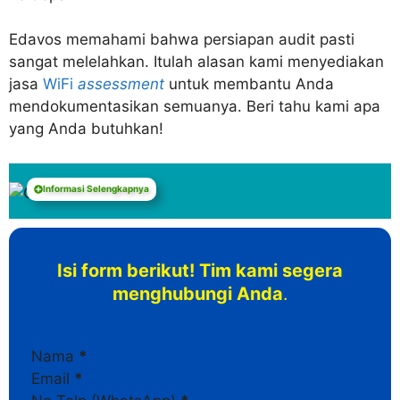
Edavos memahami bahwa persiapan audit pasti
sangat melelahkan. Itulah alasan kami menyediakan
jasa
WiFi
assessment
untuk membantu Anda
mendokumentasikan semuanya. Beri tahu kami apa
yang Anda butuhkan!
Informasi Selengkapnya
Isi form berikut! Tim kami segera
menghubungi Anda
.
Section
Nama
*
Email
*