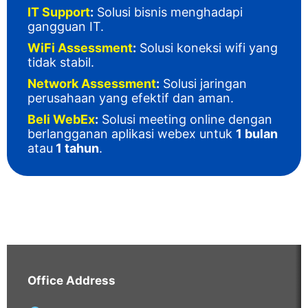
IT Support
:
Solusi bisnis menghadapi
gangguan IT
.
WiFi Assessment
:
Solusi koneksi wifi yang
tidak stabil.
Network Assessment
:
Solusi jaringan
perusahaan yang efektif dan aman.
Beli WebEx
:
Solusi meeting online dengan
berlangganan aplikasi webex untuk
1 bulan
atau
1 tahun
.
Office Address