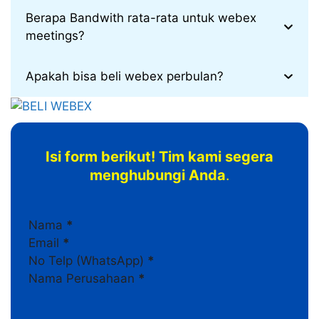
Berapa Bandwith rata-rata untuk webex
meetings?
Apakah bisa beli webex perbulan?
Isi form berikut! Tim kami segera
menghubungi Anda
.
Section
Nama
*
Email
*
No Telp (WhatsApp)
*
Nama Perusahaan
*