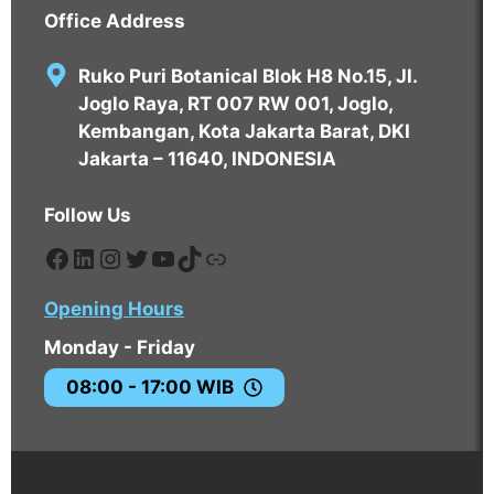
Office Address
Ruko Puri Botanical Blok H8 No.15, Jl.
Joglo Raya, RT 007 RW 001, Joglo,
Kembangan, Kota Jakarta Barat, DKI
Jakarta – 11640, INDONESIA
Follow Us
https://www.facebook.com/edavos
https://www.linkedin.com/compa
https://www.instagram.com/eda
https://twitter.com/EdavosPT
https://www.youtube.com
https://tiktok.com/@edav
https://tokopedia.com
Opening Hours
Monday - Friday
08:00 - 17:00 WIB