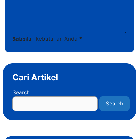
Jelaskan kebutuhan Anda
*
Submit
Cari Artikel
Search
Search