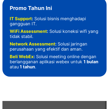
Promo Tahun Ini
IT Support
:
Solusi bisnis menghadapi
gangguan IT
.
WiFi Assessment
:
Solusi koneksi wifi yang
tidak stabil.
Network Assessment
:
Solusi jaringan
perusahaan yang efektif dan aman.
Beli WebEx
:
Solusi meeting online dengan
berlangganan aplikasi webex untuk
1 bulan
atau
1 tahun
.