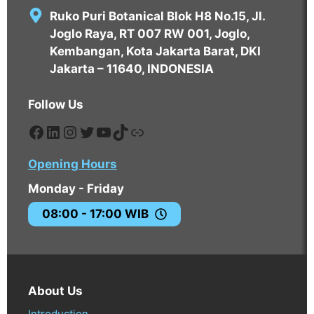
Ruko Puri Botanical Blok H8 No.15, Jl.
Joglo Raya, RT 007 RW 001, Joglo,
Kembangan, Kota Jakarta Barat, DKI
Jakarta – 11640, INDONESIA
Follow Us
https://www.facebook.com/edavos
https://www.linkedin.com/compa
https://www.instagram.com/eda
https://twitter.com/EdavosPT
https://www.youtube.com
https://tiktok.com/@edav
https://tokopedia.com
Opening Hours
Monday - Friday
08:00 - 17:00 WIB
About Us
Introduction