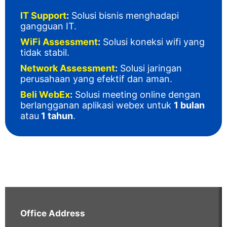
IT Support
:
Solusi bisnis menghadapi
gangguan IT
.
WiFi Assessment
:
Solusi koneksi wifi yang
tidak stabil.
Network Assessment
:
Solusi jaringan
perusahaan yang efektif dan aman.
Beli WebEx
:
Solusi meeting online dengan
berlangganan aplikasi webex untuk
1 bulan
atau
1 tahun
.
Office Address