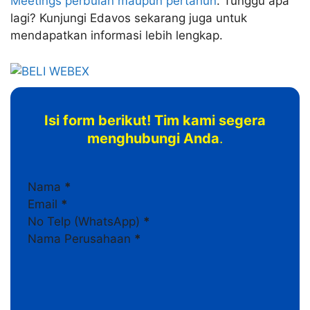
Meetings
perbulan maupun pertahun
. Tunggu apa
lagi? Kunjungi Edavos sekarang juga untuk
mendapatkan informasi lebih lengkap.
Isi form berikut! Tim kami segera
menghubungi Anda
.
Section
Nama
*
Email
*
No Telp (WhatsApp)
*
Nama Perusahaan
*