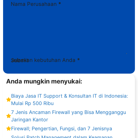
Nama Perusahaan
*
Jelaskan kebutuhan Anda
*
Submit
Anda mungkin menyukai:
Biaya Jasa IT Support & Konsultan IT di Indonesia:
Mulai Rp 500 Ribu
7 Jenis Ancaman Firewall yang Bisa Mengganggu
Jaringan Kantor
Firewall; Pengertian, Fungsi, dan 7 Jenisnya
Solusi Patch Management dalam Keamanan