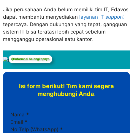
Jika perusahaan Anda belum memiliki tim IT, Edavos
dapat membantu menyediakan
layanan IT
support
tepercaya. Dengan dukungan yang tepat, gangguan
sistem IT bisa teratasi lebih cepat sebelum
mengganggu operasional satu kantor.
Informasi Selengkapnya
Isi form berikut! Tim kami segera
menghubungi Anda
.
Section
Nama
*
Email
*
No Telp (WhatsApp)
*