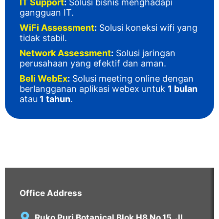
IT Support
:
Solusi bisnis menghadapi
gangguan IT
.
WiFi Assessment
:
Solusi koneksi wifi yang
tidak stabil.
Network Assessment
:
Solusi jaringan
perusahaan yang efektif dan aman.
Beli WebEx
:
Solusi meeting online dengan
berlangganan aplikasi webex untuk
1 bulan
atau
1 tahun
.
Office Address
Ruko Puri Botanical Blok H8 No.15, Jl.