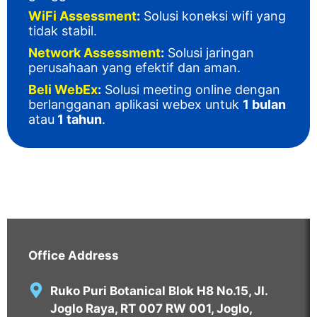
WiFi Assessment
:
Solusi koneksi wifi yang
tidak stabil.
Network Assessment
:
Solusi jaringan
perusahaan yang efektif dan aman.
Beli WebEx
:
Solusi meeting online dengan
berlangganan aplikasi webex untuk
1 bulan
atau
1 tahun
.
Office Address
Ruko Puri Botanical Blok H8 No.15, Jl.
Joglo Raya, RT 007 RW 001, Joglo,