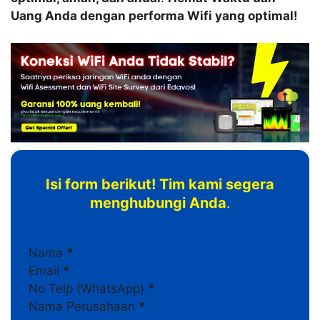
Uang Anda dengan performa Wifi yang optimal!
Isi form berikut! Tim kami segera
menghubungi Anda
.
Section
Nama
*
Email
*
No Telp (WhatsApp)
*
Nama Perusahaan
*