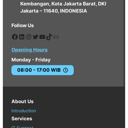
Kembangan, Kota Jakarta Barat, DKI
Jakarta – 11640, INDONESIA
Follow Us
https://www.facebook.com/edavos
https://www.linkedin.com/compa
https://www.instagram.com/eda
https://twitter.com/EdavosPT
https://www.youtube.com
https://tiktok.com/@edav
https://tokopedia.com
Opening Hours
Monday - Friday
08:00 - 17:00 WIB
About Us
Introduction
Services
IT Support