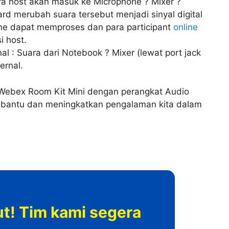
ara host akan masuk ke Microphone ? Mixer ?
d merubah suara tersebut menjadi sinyal digital
ine dapat memproses dan para participant
online
 host.
al : Suara dari Notebook ? Mixer (lewat port jack
ernal.
o Webex Room Kit Mini dengan perangkat Audio
bantu dan meningkatkan pengalaman kita dalam
kut! Tim kami segera