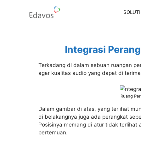
Skip
to
SOLUT
content
Integrasi Peran
Terkadang di dalam sebuah ruangan pe
agar kualitas audio yang dapat di terim
Ruang Pe
Dalam gambar di atas, yang terlihat mu
di belakangnya juga ada perangkat seper
Posisinya memang di atur tidak terliha
pertemuan.