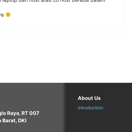
laptop dari host atau co host berada dalam
ya
About Us
Introduction
oglo Raya, RT 007
 Barat, DKI