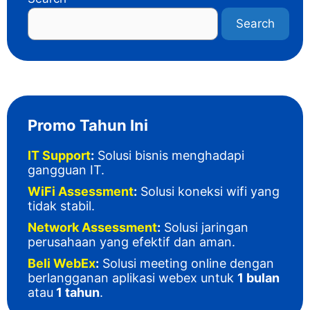
Search
Promo Tahun Ini
IT Support
:
Solusi bisnis menghadapi
gangguan IT
.
WiFi Assessment
:
Solusi koneksi wifi yang
tidak stabil.
Network Assessment
:
Solusi jaringan
perusahaan yang efektif dan aman.
Beli WebEx
:
Solusi meeting online dengan
berlangganan aplikasi webex untuk
1 bulan
atau
1 tahun
.