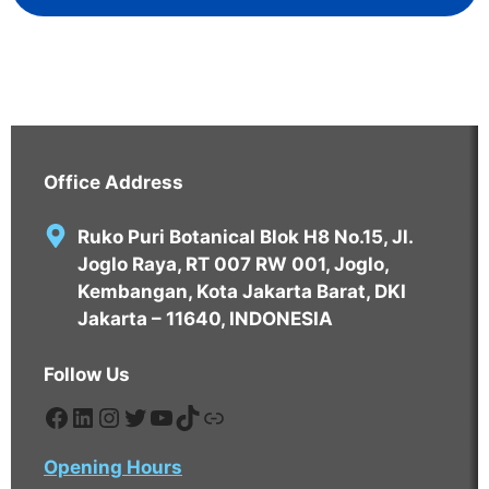
Office Address
Ruko Puri Botanical Blok H8 No.15, Jl.
Joglo Raya, RT 007 RW 001, Joglo,
Kembangan, Kota Jakarta Barat, DKI
Jakarta – 11640, INDONESIA
Follow Us
https://www.facebook.com/edavos
https://www.linkedin.com/compa
https://www.instagram.com/eda
https://twitter.com/EdavosPT
https://www.youtube.com
https://tiktok.com/@edav
https://tokopedia.com
Opening Hours